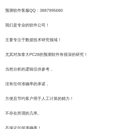
预测软件客服QQ：3887995680
我们是专业的软件公司！
主要专注于数据技术研究领域！
尤其对加拿大PC28的预测软件有很深的研究！
当然分析的逻辑仅供参考，
没有任何准确率的承诺，
方便且节约客户用于人工计算的精力！
不存在所谓的几率。
不保证任何准确率！