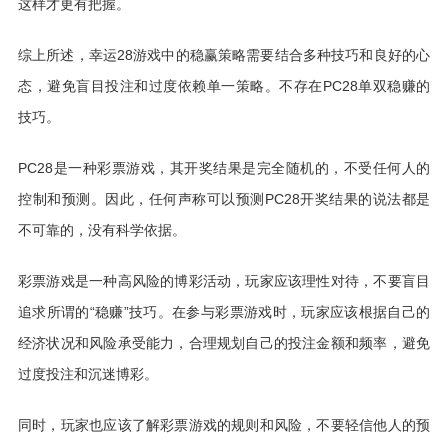
这样才更有把握。
综上所述，幸运28游戏中的稳赢策略需要结合多种技巧和良好的心
态，避免盲目投注和过度依赖单一策略。不存在PC28单双稳赚的
技巧。
PC28是一种彩票游戏，其开奖结果是完全随机的，不受任何人的
控制和预测。因此，任何声称可以预测PC28开奖结果的说法都是
不可靠的，没有科学依据。
彩票游戏是一种高风险的博彩活动，玩家应该理性对待，不要盲目
追求所谓的“稳赚”技巧。在参与彩票游戏时，玩家应该根据自己的
经济状况和风险承受能力，合理规划自己的投注金额和频率，避免
过度投注和沉迷博彩。
同时，玩家也应该了解彩票游戏的规则和风险，不要轻信他人的预