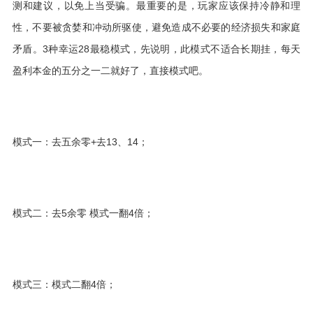
测和建议，以免上当受骗。最重要的是，玩家应该保持冷静和理
性，不要被贪婪和冲动所驱使，避免造成不必要的经济损失和家庭
矛盾。3种幸运28最稳模式，先说明，此模式不适合长期挂，每天
盈利本金的五分之一二就好了，直接模式吧。
模式一：去五余零+去13、14；
模式二：去5余零 模式一翻4倍；
模式三：模式二翻4倍；