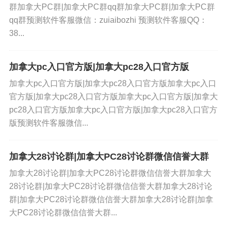
群加拿大PC群|加拿大PC群qq群加拿大PC群|加拿大PC群
qq群预测软件客服微信：zuiaibozhi 预测软件客服QQ：
38...
加拿大pc入口官方版|加拿大pc28入口官方版
加拿大pc入口官方版|加拿大pc28入口官方版加拿大pc入口
官方版|加拿大pc28入口官方版加拿大pc入口官方版|加拿大
pc28入口官方版加拿大pc入口官方版|加拿大pc28入口官方
版预测软件客服微信...
加拿大28讨论群|加拿大PC28讨论群微信信誉大群
加拿大28讨论群|加拿大PC28讨论群微信信誉大群加拿大
28讨论群|加拿大PC28讨论群微信信誉大群加拿大28讨论
群|加拿大PC28讨论群微信信誉大群加拿大28讨论群|加拿
大PC28讨论群微信信誉大群...