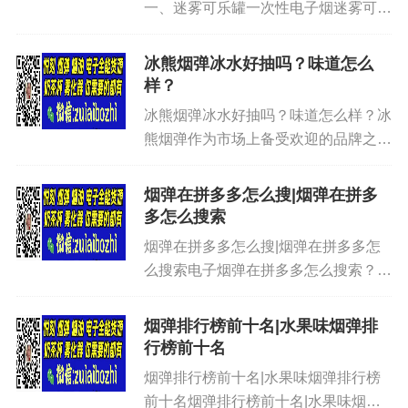
一、迷雾可乐罐一次性电子烟迷雾可乐
罐一次性电子烟是国内最早火起来的可
乐罐一次性电子烟形状的电子烟，也是
冰熊烟弹冰水好抽吗？味道怎么
目前卖的最火的一次性电子烟品牌之
样？
一，这款机器配备600毫安的电池...
冰熊烟弹冰水好抽吗？味道怎么样？冰
熊烟弹作为市场上备受欢迎的品牌之
一，拥有多种口味供消费者选择。每种
口味都有着独特的魅力，满足不同人群
烟弹在拼多多怎么搜|烟弹在拼多
的口味偏好。真格冰熊烟弹口味非常的
多怎么搜索
多，分别有冰熊烟弹目前有21种口...
烟弹在拼多多怎么搜|烟弹在拼多多怎
么搜索电子烟弹在拼多多怎么搜索？拼
多多APP里面虽然有很多买家和卖
家，但是大多数都无法直接通过产品词
烟弹排行榜前十名|水果味烟弹排
找到，因为有很多暗号，使用词库屏蔽
行榜前十名
的方式，比如xiao烟，yan蛋...
烟弹排行榜前十名|水果味烟弹排行榜
前十名烟弹排行榜前十名|水果味烟弹