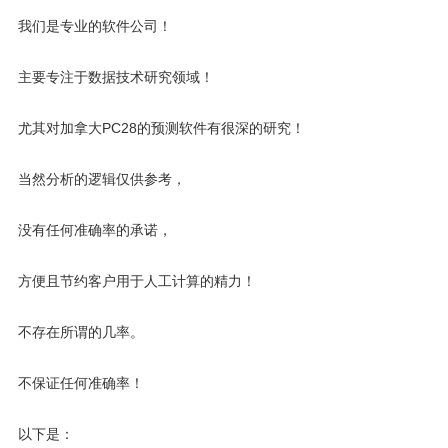
我们是专业的软件公司！
主要专注于数据技术研究领域！
尤其对加拿大PC28的预测软件有很深的研究！
当然分析的逻辑仅供参考，
没有任何准确率的承诺，
方便且节约客户用于人工计算的精力！
不存在所谓的几率。
不保证任何准确率！
以下是：