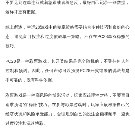
不要见到连单连双就着急跟或者着急反，最好自己记录一些数据，
这样才更有把握。
综上所述，幸运28游戏中的稳赢策略需要结合多种技巧和良好的心
态，避免盲目投注和过度依赖单一策略。不存在PC28单双稳赚的
技巧。
PC28是一种彩票游戏，其开奖结果是完全随机的，不受任何人的
控制和预测。因此，任何声称可以预测PC28开奖结果的说法都是
不可靠的，没有科学依据。
彩票游戏是一种高风险的博彩活动，玩家应该理性对待，不要盲目
追求所谓的“稳赚”技巧。在参与彩票游戏时，玩家应该根据自己的
经济状况和风险承受能力，合理规划自己的投注金额和频率，避免
过度投注和沉迷博彩。