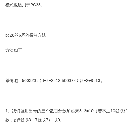
模式也适用于PC28。
pc28的6尾的投注方法
方法如下：
举例吧：500323 出8+2+2=12;500324 出2+2+9=13。
1、我们就用出号的三个数百分数加起来8+2=10（若不足10就取和
数，如8就取8，7就取7） 取0,