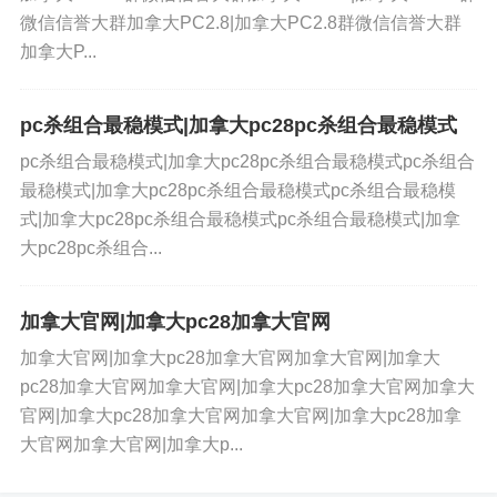
微信信誉大群加拿大PC2.8|加拿大PC2.8群微信信誉大群
加拿大P...
pc杀组合最稳模式|加拿大pc28pc杀组合最稳模式
pc杀组合最稳模式|加拿大pc28pc杀组合最稳模式pc杀组合
最稳模式|加拿大pc28pc杀组合最稳模式pc杀组合最稳模
式|加拿大pc28pc杀组合最稳模式pc杀组合最稳模式|加拿
大pc28pc杀组合...
加拿大官网|加拿大pc28加拿大官网
加拿大官网|加拿大pc28加拿大官网加拿大官网|加拿大
pc28加拿大官网加拿大官网|加拿大pc28加拿大官网加拿大
官网|加拿大pc28加拿大官网加拿大官网|加拿大pc28加拿
大官网加拿大官网|加拿大p...