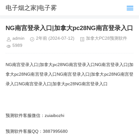
电子烟之家|电子雾
化器品牌购物排行榜网
NG南宫登录入口|加拿大pc28NG南宫登录入口
站
admin
2年前
(2024-07-12)
加拿大PC28预测软件
5989
NG南宫登录入口|加拿大pc28NG南宫登录入口NG南宫登录入口|加
拿大pc28NG南宫登录入口NG南宫登录入口|加拿大pc28NG南宫登
录入口NG南宫登录入口|加拿大pc28NG南宫登录入口
预测软件客服微信：zuiaibozhi
预测软件客服QQ：3887995680