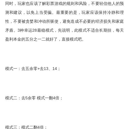
同时，玩家也应该了解彩票游戏的规则和风险，不要轻信他人的预
测和建议，以免上当受骗。最重要的是，玩家应该保持冷静和理
性，不要被贪婪和冲动所驱使，避免造成不必要的经济损失和家庭
矛盾。3种幸运28最稳模式，先说明，此模式不适合长期挂，每天
盈利本金的五分之一二就好了，直接模式吧。
模式一：去五余零+去13、14；
模式二：去5余零 模式一翻4倍；
模式三：模式二翻4倍；