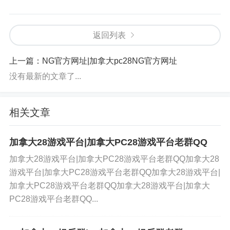
返回列表
上一篇：
NG官方网址|加拿大pc28NG官方网址
没有最新的文章了...
相关文章
加拿大28游戏平台|加拿大PC28游戏平台老群QQ
加拿大28游戏平台|加拿大PC28游戏平台老群QQ加拿大28
游戏平台|加拿大PC28游戏平台老群QQ加拿大28游戏平台|
加拿大PC28游戏平台老群QQ加拿大28游戏平台|加拿大
PC28游戏平台老群QQ...