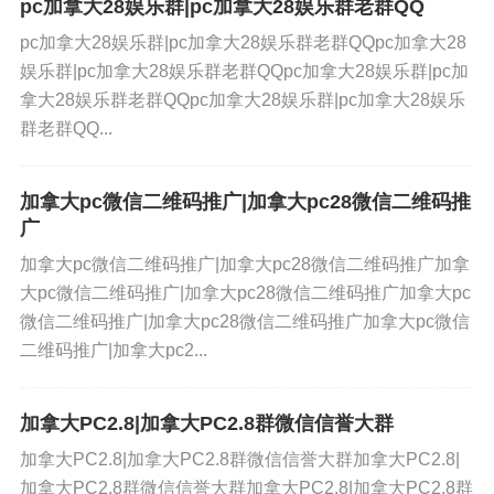
pc加拿大28娱乐群|pc加拿大28娱乐群老群QQ
pc加拿大28娱乐群|pc加拿大28娱乐群老群QQpc加拿大28
娱乐群|pc加拿大28娱乐群老群QQpc加拿大28娱乐群|pc加
拿大28娱乐群老群QQpc加拿大28娱乐群|pc加拿大28娱乐
群老群QQ...
加拿大pc微信二维码推广|加拿大pc28微信二维码推
广
加拿大pc微信二维码推广|加拿大pc28微信二维码推广加拿
大pc微信二维码推广|加拿大pc28微信二维码推广加拿大pc
微信二维码推广|加拿大pc28微信二维码推广加拿大pc微信
二维码推广|加拿大pc2...
加拿大PC2.8|加拿大PC2.8群微信信誉大群
加拿大PC2.8|加拿大PC2.8群微信信誉大群加拿大PC2.8|
加拿大PC2.8群微信信誉大群加拿大PC2.8|加拿大PC2.8群