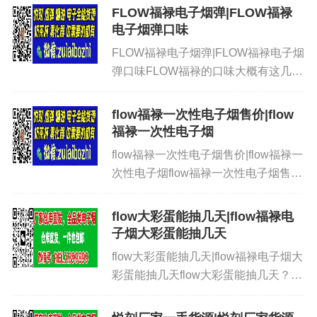
韩国lil电子烟好么？韩国lil电子烟|韩国
FLOW福禄电子烟弹|FLOW福禄
lil电子烟好么？...
电子烟弹口味
FLOW福禄电子烟弹|FLOW福禄电子烟
弹口味FLOW福禄的口味大概有这几
种：斩铁剑、清凉薄荷、烘焙、绿豆
沙、香芋冰淇淋、白桃乌龙茶、凤梨罐
flow福禄一次性电子烟售价|flow
头、芒果绵绵冰、青提、大西瓜、冰镇
福禄一次性电子烟
可乐、冰啤酒。喜欢凉一点的...
flow福禄一次性电子烟售价|flow福禄一
次性电子烟flow福禄一次性电子烟售
价；一次电子烟一般70--90元左右flow
福禄一次性电子烟售价的充电方式有两
flow大彩蛋能抽几天|flow福禄电
种：1、使用USB充电线：将USB充电
子烟大彩蛋能抽几天
线的...
flow大彩蛋能抽几天|flow福禄电子烟大
彩蛋能抽几天flow大彩蛋能抽几天？看
个人的抽烟情况！在烟瘾不是特别大的
时候！一个福禄大彩大概可以抽2周的