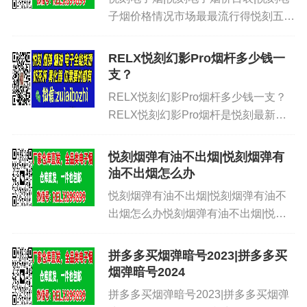
子烟价格情况市场最最流行得悦刻五代
幻影口味表如下：这些产品真得是非常
得丰富了！幻影 冰镇西瓜，幻影 绿豆
RELX悦刻幻影Pro烟杆多少钱一
冰棒，幻影 绿宝石甜瓜，幻影 初露青
支？
提，幻影 香芋冰淇淋幻影...
RELX悦刻幻影Pro烟杆多少钱一支？
RELX悦刻幻影Pro烟杆是悦刻最新推
出的一款升级产品，悦刻幻影Pro备受
瞩目。它不仅是第一款支持调节功率的
悦刻烟弹有油不出烟|悦刻烟弹有
烟杆，而且符合相关规定，成为了悦刻
油不出烟怎么办
的主打机型。现在，让...
悦刻烟弹有油不出烟|悦刻烟弹有油不
出烟怎么办悦刻烟弹有油不出烟|悦刻
烟弹有油不出烟怎么办悦刻烟弹有油不
出烟|悦刻烟弹有油不出烟怎么办悦刻
拼多多买烟弹暗号2023|拼多多买
烟弹有油不出烟|悦刻烟弹有油不出烟
烟弹暗号2024
怎么办悦刻烟弹有油不出烟|悦刻...
拼多多买烟弹暗号2023|拼多多买烟弹