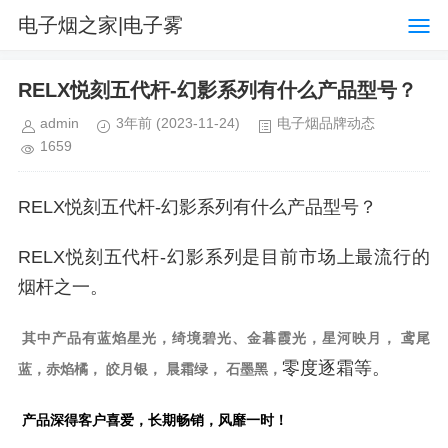
电子烟之家|电子雾
化器品牌购物排行榜网
RELX悦刻五代杆-幻影系列有什么产品型号？
站
admin
3年前
(2023-11-24)
电子烟品牌动态
1659
RELX悦刻五代杆-幻影系列有什么产品型号？
RELX悦刻五代杆-幻影系列是目前市场上最流行的
烟杆之一。
其中产品有蓝焰星光，绮境碧光、金暮霞光，星河映月，
鸢尾
零度逐霜等。
蓝，赤焰橘，
皎月银，
晨霜绿，
石墨黑，
产品深得客户喜爱，长期畅销，风靡一时！