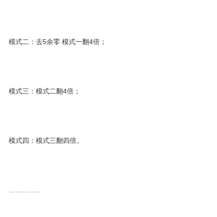
模式二：去5余零 模式一翻4倍；
模式三：模式二翻4倍；
模式四：模式三翻四倍。
…………..