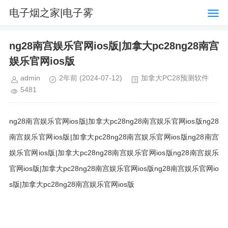
电子烟之家|电子雾
化器品牌购物排行榜网
ng28南宫娱乐官网ios版|加拿大pc28ng28南宫
娱乐官网ios版
站
admin
2年前
(2024-07-12)
加拿大PC28预测软件
5481
ng28南宫娱乐官网ios版|加拿大pc28ng28南宫娱乐官网ios版ng28
南宫娱乐官网ios版|加拿大pc28ng28南宫娱乐官网ios版ng28南宫
娱乐官网ios版|加拿大pc28ng28南宫娱乐官网ios版ng28南宫娱乐
官网ios版|加拿大pc28ng28南宫娱乐官网ios版ng28南宫娱乐官网io
s版|加拿大pc28ng28南宫娱乐官网ios版