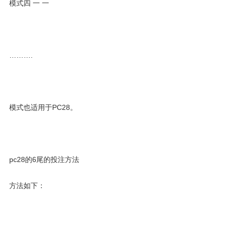
模式四 一 一
……….
模式也适用于PC28。
pc28的6尾的投注方法
方法如下：