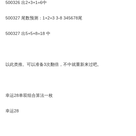
500326 出2+3+1=6中
500327 尾数预测：1+2=3 3-8 345678尾
500327 出5+5+8=18 中
以此类推。可以准备3次翻倍，不中就重新来过吧。
幸运28单双组合算法一枚
幸运28