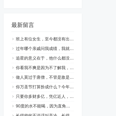
最新留言
班上有位女生，至今都没有出现过，她名叫安静。
过年哪个亲戚问我成绩，我就问他年终奖金。
追星的意义在于，他什么都没做，却治愈了你所有的不开心。
你看我不爽是因为不了解我，如果了解我，你看都不想看我。
做人莫过于唐僧，不管是敌是友，都想送他上西天。
你万圣节打算扮成什么？今年我本色出演——穷鬼。
只要你多财多亿，凭亿近人，还怕找不到女朋友吗？
90度的水不能喝，因为直角卡喉咙！
长得帅的不说话叫高冷，长得丑的不说话叫自闭。