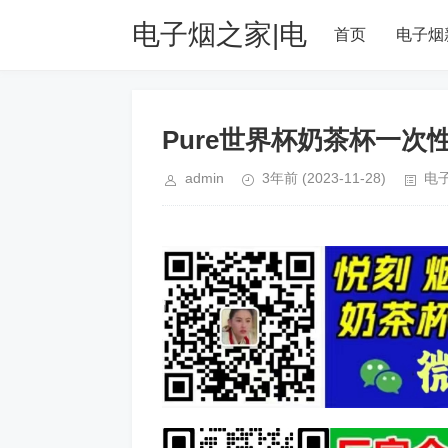
电子烟之家|电
首页
电子烟
子雾化器品牌购
Pure世界杯奶茶杯一
物排行榜网站
admin
3年前
(2023-11-28)
电