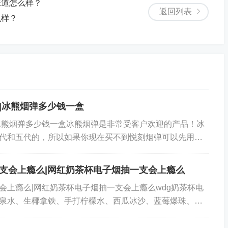
味道怎么样？
返回列表
么样？
|冰熊烟弹多少钱一盒
冰熊烟弹多少钱一盒冰熊烟弹是非常受客户欢迎的产品！冰
代和五代的，所以如果你现在买不到悦刻烟弹可以先用这
，毕竟现在悦刻开始停产水果味烟弹了，所以通配...
支会上瘾么|网红奶茶杯电子烟抽一支会上瘾么
会上瘾么|网红奶茶杯电子烟抽一支会上瘾么wdg奶茶杯电
泉水、生椰拿铁、手打柠檬水、西瓜冰沙、蓝莓爆珠、香
汁、柠檬百香果、冰镇龙井、芒果冰沙、薄荷冰...