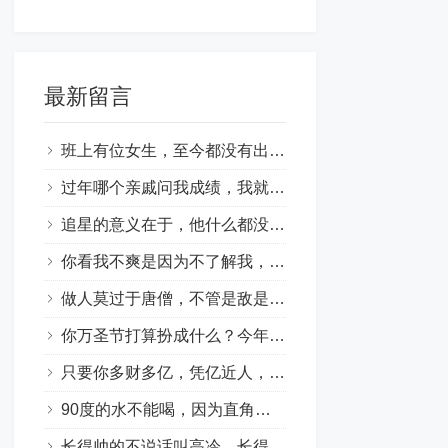
最新留言
班上有位女生，至今都没有出现过，她名叫安静。
过年哪个亲戚问我成绩，我就问他年终奖金。
追星的意义在于，他什么都没做，却治愈了你所有的不开心。
你看我不爽是因为不了解我，如果了解我，你看都不想看我。
做人莫过于唐僧，不管是敌是友，都想送他上西天。
你万圣节打算扮成什么？今年我本色出演——穷鬼。
只要你多财多亿，凭亿近人，还怕找不到女朋友吗？
90度的水不能喝，因为直角卡喉咙！
长得帅的不说话叫高冷，长得丑的不说话叫自闭。