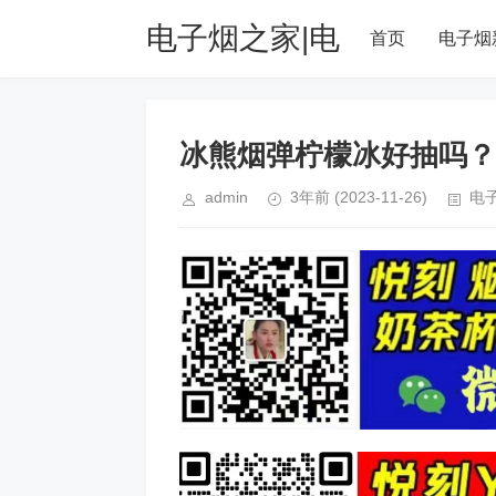
电子烟之家|电
首页
电子烟
子雾化器品牌购
冰熊烟弹柠檬冰好抽吗？
物排行榜网站
admin
3年前
(2023-11-26)
电